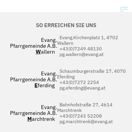
SO ERREICHEN SIE UNS
Evang.Kirchenplatz 1, 4702
Evang.
Wallern
Pfarrgemeinde A.B.
+43(0)7249 48130
W
allern
pg.wallern@evang.at
Schaumburgerstraße 17, 4070
Evang.
Eferding
Pfarrgemeinde A.B.
+43(0)7272 2254
E
ferding
pg.eferding@evang.at
Bahnhofstraße 27, 4614
Evang.
Marchtrenk
Pfarrgemeinde A.B.
+43(0)7243 52208
M
archtrenk
pg.marchtrenk@evang.at