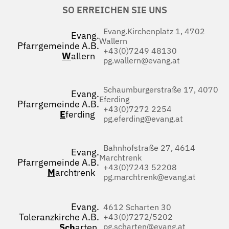
SO ERREICHEN SIE UNS
Evang.Kirchenplatz 1, 4702
Evang.
Wallern
Pfarrgemeinde A.B.
+43(0)7249 48130
W
allern
pg.wallern@evang.at
Schaumburgerstraße 17, 4070
Evang.
Eferding
Pfarrgemeinde A.B.
+43(0)7272 2254
E
ferding
pg.eferding@evang.at
Bahnhofstraße 27, 4614
Evang.
Marchtrenk
Pfarrgemeinde A.B.
+43(0)7243 52208
M
archtrenk
pg.marchtrenk@evang.at
Evang.
4612 Scharten 30
Toleranzkirche A.B.
+43(0)7272/5202
Sch
arten
pg.scharten@evang.at