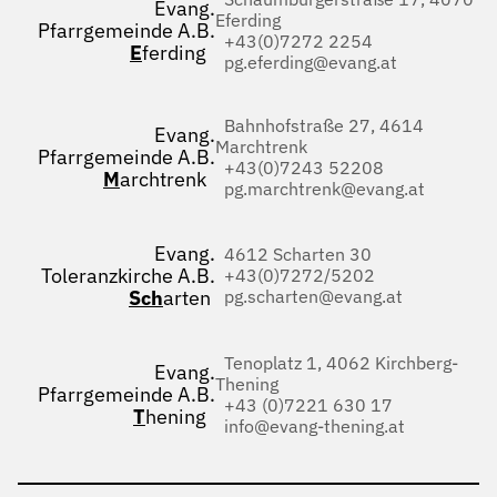
Evang.
Eferding
Pfarrgemeinde A.B.
+43(0)7272 2254
E
ferding
pg.eferding@evang.at
Bahnhofstraße 27, 4614
Evang.
Marchtrenk
Pfarrgemeinde A.B.
+43(0)7243 52208
M
archtrenk
pg.marchtrenk@evang.at
Evang.
4612 Scharten 30
Toleranzkirche A.B.
+43(0)7272/5202
Sch
arten
pg.scharten@evang.at
Tenoplatz 1, 4062 Kirchberg-
Evang.
Thening
Pfarrgemeinde A.B.
+43 (0)7221 630 17
T
hening
info@evang-thening.at