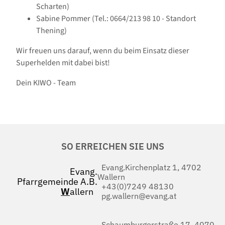
Scharten)
Sabine Pommer (Tel.: 0664/213 98 10 - Standort
Thening)
Wir freuen uns darauf, wenn du beim Einsatz dieser
Superhelden mit dabei bist!
Dein KIWO - Team
SO ERREICHEN SIE UNS
Evang.Kirchenplatz 1, 4702
Evang.
Wallern
Pfarrgemeinde A.B.
+43(0)7249 48130
W
allern
pg.wallern@evang.at
Schaumburgerstraße 17, 4070