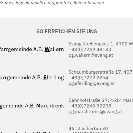
Uli Krämer, Inge Himmelfreundpointner, Rainer Simader
SO ERREICHEN SIE UNS
Evang.Kirchenplatz 1, 4702 W
farrgemeinde A.B.
W
allern
+43(0)7249 48130
pg.wallern@evang.at
Schaumburgerstraße 17, 4070
farrgemeinde A.B.
E
ferding
+43(0)7272 2254
pg.eferding@evang.at
Bahnhofstraße 27, 4614 Marc
rgemeinde A.B.
M
archtrenk
+43(0)7243 52208
pg.marchtrenk@evang.at
4612 Scharten 30