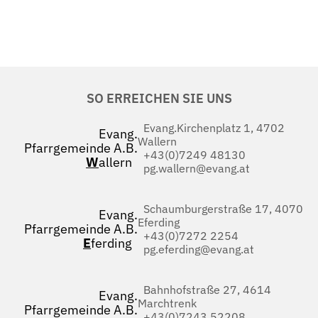
SO ERREICHEN SIE UNS
Evang.Kirchenplatz 1, 4702
Evang.
Wallern
Pfarrgemeinde A.B.
+43(0)7249 48130
W
allern
pg.wallern@evang.at
Schaumburgerstraße 17, 4070
Evang.
Eferding
Pfarrgemeinde A.B.
+43(0)7272 2254
E
ferding
pg.eferding@evang.at
Bahnhofstraße 27, 4614
Evang.
Marchtrenk
Pfarrgemeinde A.B.
+43(0)7243 52208