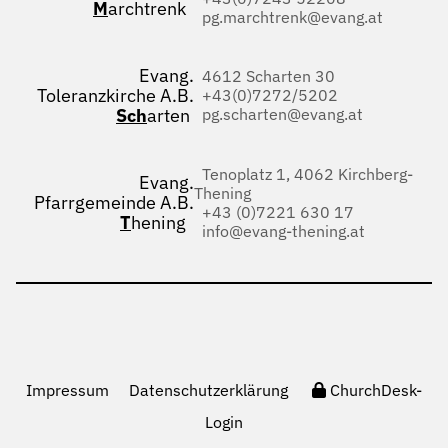
M
archtrenk
pg.marchtrenk@evang.at
Evang.
4612 Scharten 30
Toleranzkirche A.B.
+43(0)7272/5202
Sch
arten
pg.scharten@evang.at
Tenoplatz 1, 4062 Kirchberg-
Evang.
Thening
Pfarrgemeinde A.B.
+43 (0)7221 630 17
T
hening
info@evang-thening.at
Impressum
Datenschutzerklärung
ChurchDesk-
Login