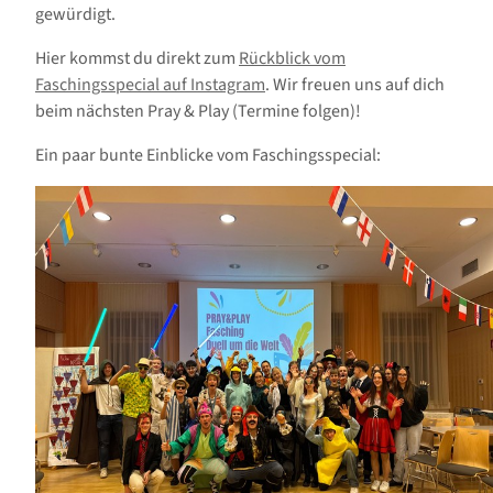
gewürdigt.
Hier kommst du direkt zum
Rückblick vom
Faschingsspecial auf Instagram
. Wir freuen uns auf dich
beim nächsten Pray & Play (Termine folgen)!
Ein paar bunte Einblicke vom Faschingsspecial: