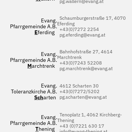
pg.wallern@evang.at
Schaumburgerstraße 17, 4070
Evang.
Eferding
Pfarrgemeinde A.B.
+43(0)7272 2254
E
ferding
pg.eferding@evang.at
Bahnhofstraße 27, 4614
Evang.
Marchtrenk
Pfarrgemeinde A.B.
+43(0)7243 52208
M
archtrenk
pg.marchtrenk@evang.at
Evang.
4612 Scharten 30
Toleranzkirche A.B.
+43(0)7272/5202
Sch
arten
pg.scharten@evang.at
Tenoplatz 1, 4062 Kirchberg-
Evang.
Thening
Pfarrgemeinde A.B.
+43 (0)7221 630 17
T
hening
info@evang-thening.at