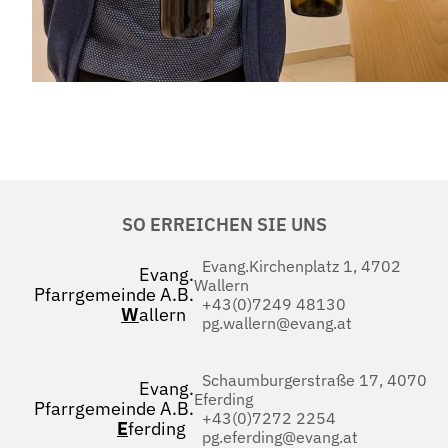
SO ERREICHEN SIE UNS
Evang.Kirchenplatz 1, 4702
Evang.
Wallern
Pfarrgemeinde A.B.
+43(0)7249 48130
W
allern
pg.wallern@evang.at
Schaumburgerstraße 17, 4070
Evang.
Eferding
Pfarrgemeinde A.B.
+43(0)7272 2254
E
ferding
pg.eferding@evang.at