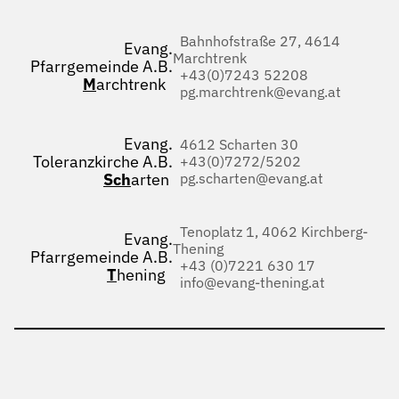
Bahnhofstraße 27, 4614
Evang.
Marchtrenk
Pfarrgemeinde A.B.
+43(0)7243 52208
M
archtrenk
pg.marchtrenk@evang.at
Evang.
4612 Scharten 30
Toleranzkirche A.B.
+43(0)7272/5202
Sch
arten
pg.scharten@evang.at
Tenoplatz 1, 4062 Kirchberg-
Evang.
Thening
Pfarrgemeinde A.B.
+43 (0)7221 630 17
T
hening
info@evang-thening.at