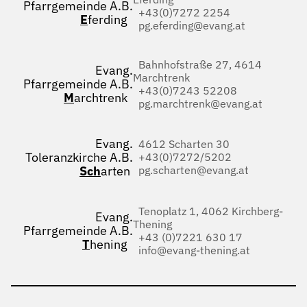
Pfarrgemeinde A.B.
+43(0)7272 2254
E
ferding
pg.eferding@evang.at
Bahnhofstraße 27, 4614
Evang.
Marchtrenk
Pfarrgemeinde A.B.
+43(0)7243 52208
M
archtrenk
pg.marchtrenk@evang.at
Evang.
4612 Scharten 30
Toleranzkirche A.B.
+43(0)7272/5202
Sch
arten
pg.scharten@evang.at
Tenoplatz 1, 4062 Kirchberg-
Evang.
Thening
Pfarrgemeinde A.B.
+43 (0)7221 630 17
T
hening
info@evang-thening.at