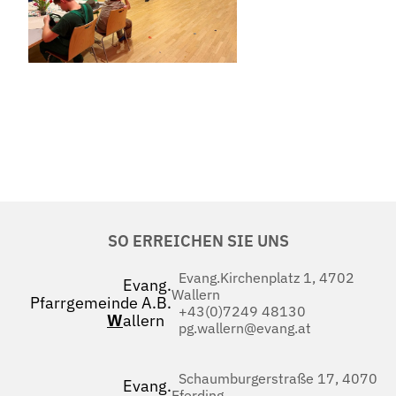
SO ERREICHEN SIE UNS
Evang.Kirchenplatz 1, 4702
Evang.
Wallern
Pfarrgemeinde A.B.
+43(0)7249 48130
W
allern
pg.wallern@evang.at
Schaumburgerstraße 17, 4070
Evang.
Eferding