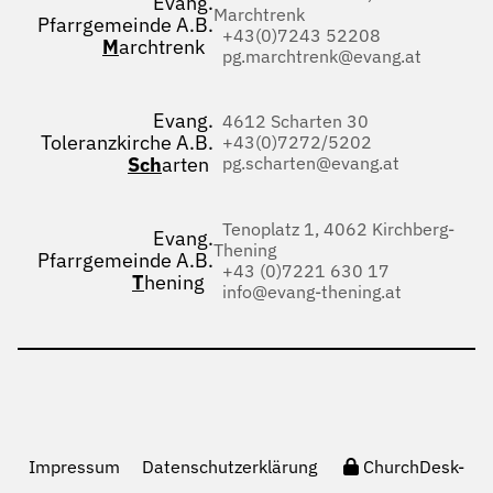
Evang.
Marchtrenk
Pfarrgemeinde A.B.
+43(0)7243 52208
M
archtrenk
pg.marchtrenk@evang.at
Evang.
4612 Scharten 30
Toleranzkirche A.B.
+43(0)7272/5202
Sch
arten
pg.scharten@evang.at
Tenoplatz 1, 4062 Kirchberg-
Evang.
Thening
Pfarrgemeinde A.B.
+43 (0)7221 630 17
T
hening
info@evang-thening.at
Impressum
Datenschutzerklärung
ChurchDesk-