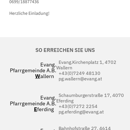
0699/18877436
Herzliche Einladung!
SO ERREICHEN SIE UNS
Evang.Kirchenplatz 1, 4702
Evang.
Wallern
Pfarrgemeinde A.B.
+43(0)7249 48130
W
allern
pg.wallern@evang.at
Schaumburgerstraße 17, 4070
Evang.
Eferding
Pfarrgemeinde A.B.
+43(0)7272 2254
E
ferding
pg.eferding@evang.at
Bahnhofstraße 27, 4614