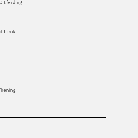
 Eferding
htrenk
Thening