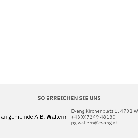
SO ERREICHEN SIE UNS
Evang.Kirchenplatz 1, 4702 W
farrgemeinde A.B.
W
allern
+43(0)7249 48130
pg.wallern@evang.at