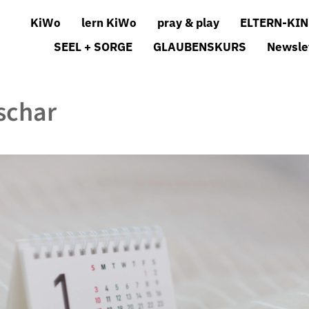
KiWo
lern KiWo
pray & play
ELTERN-KIN
SEEL + SORGE
GLAUBENSKURS
Newsle
schar