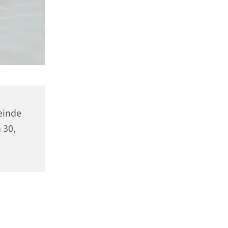
einde
 30,