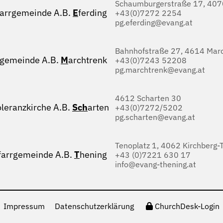
Schaumburgerstraße 17, 4070
farrgemeinde A.B.
E
ferding
+43(0)7272 2254
pg.eferding@evang.at
Bahnhofstraße 27, 4614 Marc
rgemeinde A.B.
M
archtrenk
+43(0)7243 52208
pg.marchtrenk@evang.at
4612 Scharten 30
oleranzkirche A.B.
Sch
arten
+43(0)7272/5202
pg.scharten@evang.at
Tenoplatz 1, 4062 Kirchberg-
farrgemeinde A.B.
T
hening
+43 (0)7221 630 17
info@evang-thening.at
Impressum
Datenschutzerklärung
ChurchDesk-Login