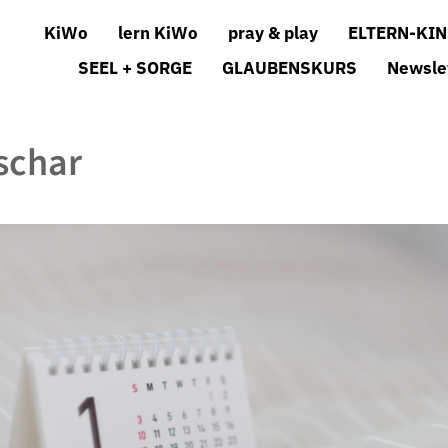
KiWo
lern KiWo
pray & play
ELTERN-KIN
SEEL + SORGE
GLAUBENSKURS
Newsle
schar