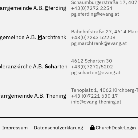
Schaumburgerstraße 17, 4070
farrgemeinde A.B.
E
ferding
+43(0)7272 2254
pg.eferding@evang.at
Bahnhofstraße 27, 4614 Marc
rgemeinde A.B.
M
archtrenk
+43(0)7243 52208
pg.marchtrenk@evang.at
4612 Scharten 30
oleranzkirche A.B.
Sch
arten
+43(0)7272/5202
pg.scharten@evang.at
Tenoplatz 1, 4062 Kirchberg-
farrgemeinde A.B.
T
hening
+43 (0)7221 630 17
info@evang-thening.at
Impressum
Datenschutzerklärung
ChurchDesk-Login