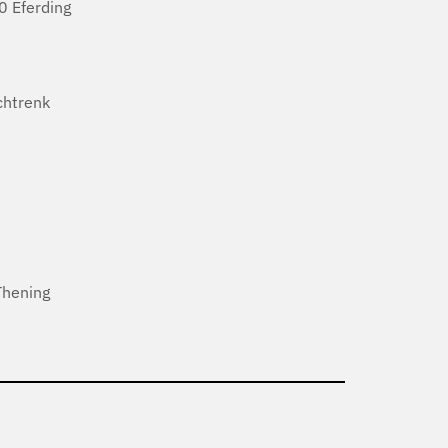
 Eferding
htrenk
Thening