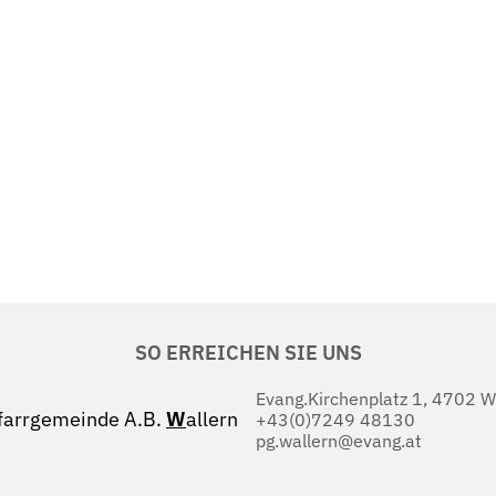
SO ERREICHEN SIE UNS
Evang.Kirchenplatz 1, 4702 W
farrgemeinde A.B.
W
allern
+43(0)7249 48130
pg.wallern@evang.at