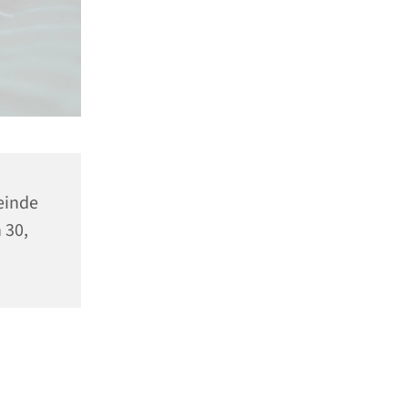
einde
 30,