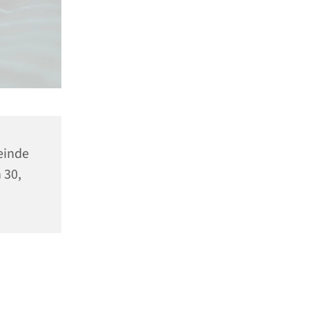
einde
 30,