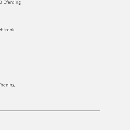
 Eferding
htrenk
Thening