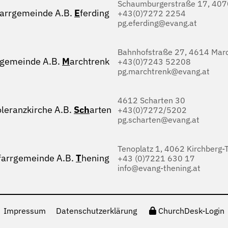
Schaumburgerstraße 17, 4070
farrgemeinde A.B.
E
ferding
+43(0)7272 2254
pg.eferding@evang.at
Bahnhofstraße 27, 4614 Marc
rgemeinde A.B.
M
archtrenk
+43(0)7243 52208
pg.marchtrenk@evang.at
4612 Scharten 30
oleranzkirche A.B.
Sch
arten
+43(0)7272/5202
pg.scharten@evang.at
Tenoplatz 1, 4062 Kirchberg-
farrgemeinde A.B.
T
hening
+43 (0)7221 630 17
info@evang-thening.at
Impressum
Datenschutzerklärung
ChurchDesk-Login