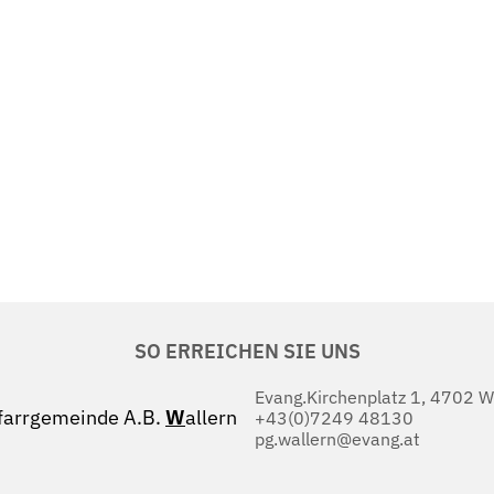
SO ERREICHEN SIE UNS
Evang.Kirchenplatz 1, 4702 W
farrgemeinde A.B.
W
allern
+43(0)7249 48130
pg.wallern@evang.at