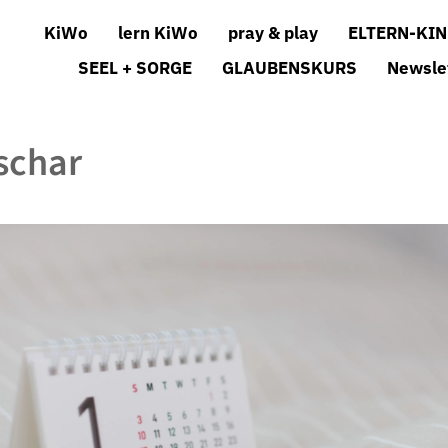
KiWo
lern KiWo
pray & play
ELTERN-KIN
SEEL + SORGE
GLAUBENSKURS
Newsle
schar