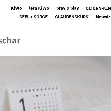
KiWo
lern KiWo
pray & play
ELTERN-KIN
SEEL + SORGE
GLAUBENSKURS
Newsle
schar