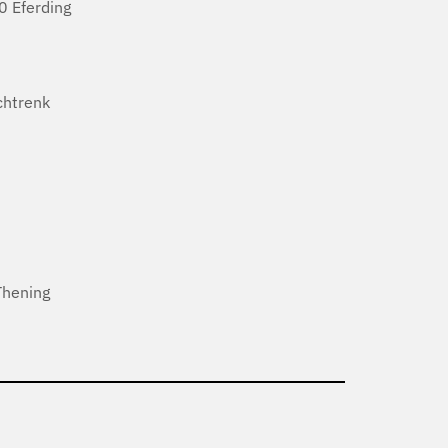
 Eferding
htrenk
Thening