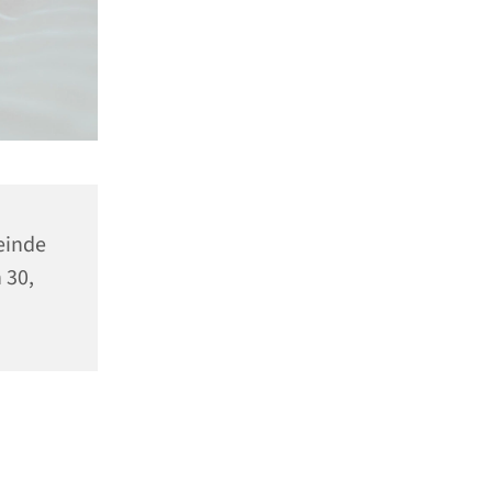
einde
 30,