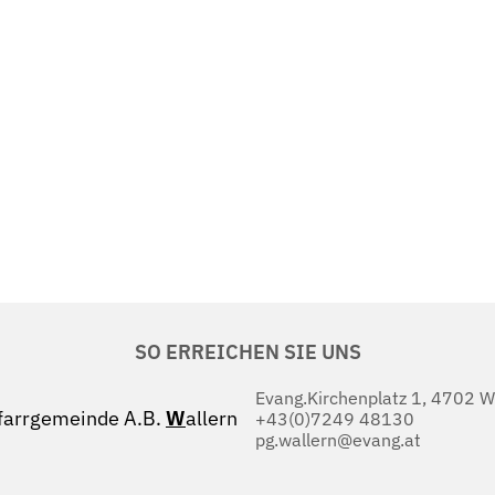
SO ERREICHEN SIE UNS
Evang.Kirchenplatz 1, 4702 W
farrgemeinde A.B.
W
allern
+43(0)7249 48130
pg.wallern@evang.at