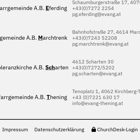
Schaumburgerstraße 17, 4070
farrgemeinde A.B.
E
ferding
+43(0)7272 2254
pg.eferding@evang.at
Bahnhofstraße 27, 4614 Marc
rgemeinde A.B.
M
archtrenk
+43(0)7243 52208
pg.marchtrenk@evang.at
4612 Scharten 30
oleranzkirche A.B.
Sch
arten
+43(0)7272/5202
pg.scharten@evang.at
Tenoplatz 1, 4062 Kirchberg-
farrgemeinde A.B.
T
hening
+43 (0)7221 630 17
info@evang-thening.at
Impressum
Datenschutzerklärung
ChurchDesk-Login