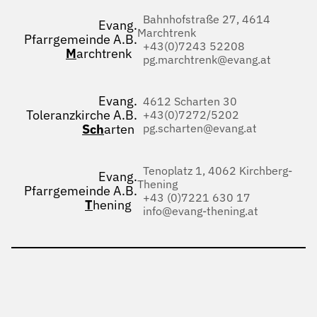
Bahnhofstraße 27, 4614
Evang.
Marchtrenk
Pfarrgemeinde A.B.
+43(0)7243 52208
M
archtrenk
pg.marchtrenk@evang.at
Evang.
4612 Scharten 30
Toleranzkirche A.B.
+43(0)7272/5202
Sch
arten
pg.scharten@evang.at
Tenoplatz 1, 4062 Kirchberg-
Evang.
Thening
Pfarrgemeinde A.B.
+43 (0)7221 630 17
T
hening
info@evang-thening.at