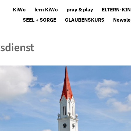
KiWo
lern KiWo
pray & play
ELTERN-KIN
SEEL + SORGE
GLAUBENSKURS
Newsle
sdienst