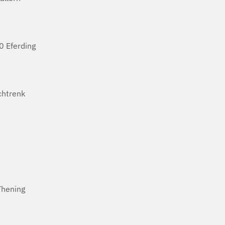
 Eferding
htrenk
Thening