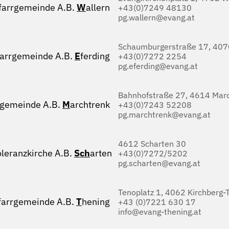
farrgemeinde A.B.
W
allern
+43(0)7249 48130
pg.wallern@evang.at
Schaumburgerstraße 17, 4070
farrgemeinde A.B.
E
ferding
+43(0)7272 2254
pg.eferding@evang.at
Bahnhofstraße 27, 4614 Marc
rgemeinde A.B.
M
archtrenk
+43(0)7243 52208
pg.marchtrenk@evang.at
4612 Scharten 30
oleranzkirche A.B.
Sch
arten
+43(0)7272/5202
pg.scharten@evang.at
Tenoplatz 1, 4062 Kirchberg-
farrgemeinde A.B.
T
hening
+43 (0)7221 630 17
info@evang-thening.at