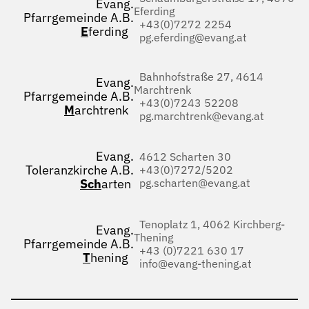
Evang.
Eferding
Pfarrgemeinde A.B.
+43(0)7272 2254
E
ferding
pg.eferding@evang.at
Bahnhofstraße 27, 4614
Evang.
Marchtrenk
Pfarrgemeinde A.B.
+43(0)7243 52208
M
archtrenk
pg.marchtrenk@evang.at
Evang.
4612 Scharten 30
Toleranzkirche A.B.
+43(0)7272/5202
Sch
arten
pg.scharten@evang.at
Tenoplatz 1, 4062 Kirchberg-
Evang.
Thening
Pfarrgemeinde A.B.
+43 (0)7221 630 17
T
hening
info@evang-thening.at