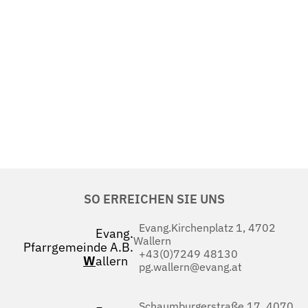
SO ERREICHEN SIE UNS
Evang.Kirchenplatz 1, 4702
Evang.
Wallern
Pfarrgemeinde A.B.
+43(0)7249 48130
W
allern
pg.wallern@evang.at
Schaumburgerstraße 17, 4070