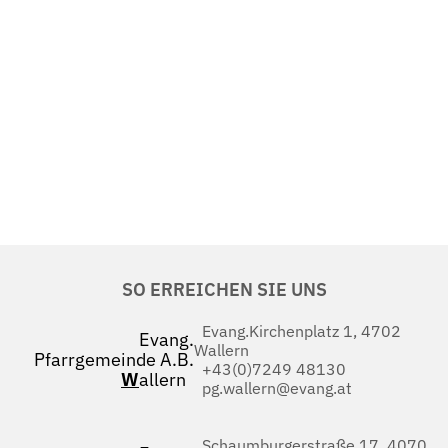
SO ERREICHEN SIE UNS
Evang.Kirchenplatz 1, 4702
Evang.
Wallern
Pfarrgemeinde A.B.
+43(0)7249 48130
W
allern
pg.wallern@evang.at
Schaumburgerstraße 17, 4070