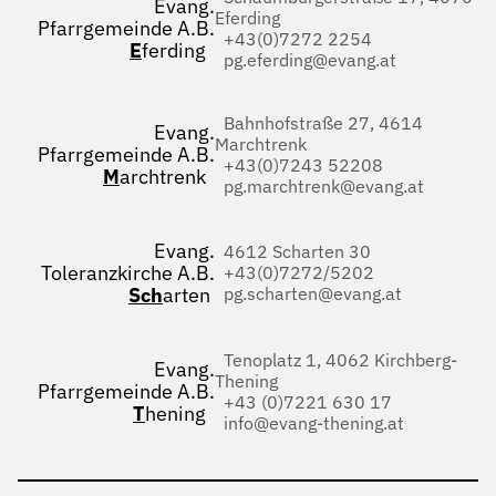
Evang.
Eferding
Pfarrgemeinde A.B.
+43(0)7272 2254
E
ferding
pg.eferding@evang.at
Bahnhofstraße 27, 4614
Evang.
Marchtrenk
Pfarrgemeinde A.B.
+43(0)7243 52208
M
archtrenk
pg.marchtrenk@evang.at
Evang.
4612 Scharten 30
Toleranzkirche A.B.
+43(0)7272/5202
Sch
arten
pg.scharten@evang.at
Tenoplatz 1, 4062 Kirchberg-
Evang.
Thening
Pfarrgemeinde A.B.
+43 (0)7221 630 17
T
hening
info@evang-thening.at