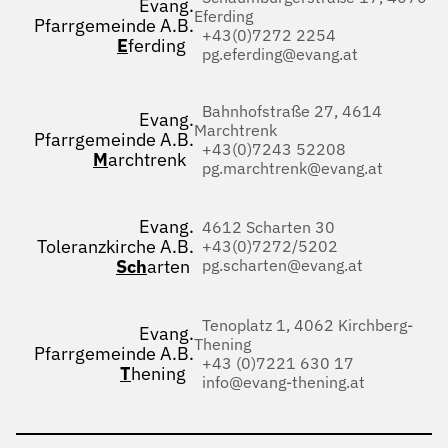
Evang.
Eferding
Pfarrgemeinde A.B.
+43(0)7272 2254
E
ferding
pg.eferding@evang.at
Bahnhofstraße 27, 4614
Evang.
Marchtrenk
Pfarrgemeinde A.B.
+43(0)7243 52208
M
archtrenk
pg.marchtrenk@evang.at
Evang.
4612 Scharten 30
Toleranzkirche A.B.
+43(0)7272/5202
Sch
arten
pg.scharten@evang.at
Tenoplatz 1, 4062 Kirchberg-
Evang.
Thening
Pfarrgemeinde A.B.
+43 (0)7221 630 17
T
hening
info@evang-thening.at