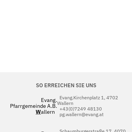
SO ERREICHEN SIE UNS
Evang.Kirchenplatz 1, 4702
Evang.
Wallern
Pfarrgemeinde A.B.
+43(0)7249 48130
W
allern
pg.wallern@evang.at
Schaumburgerstraße 17, 4070