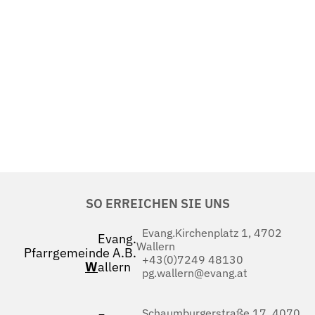
SO ERREICHEN SIE UNS
Evang.Kirchenplatz 1, 4702
Evang.
Wallern
Pfarrgemeinde A.B.
+43(0)7249 48130
W
allern
pg.wallern@evang.at
Schaumburgerstraße 17, 4070