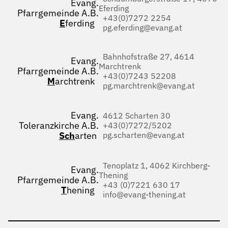
Evang.
Eferding
Pfarrgemeinde A.B.
+43(0)7272 2254
E
ferding
pg.eferding@evang.at
Bahnhofstraße 27, 4614
Evang.
Marchtrenk
Pfarrgemeinde A.B.
+43(0)7243 52208
M
archtrenk
pg.marchtrenk@evang.at
Evang.
4612 Scharten 30
Toleranzkirche A.B.
+43(0)7272/5202
Sch
arten
pg.scharten@evang.at
Tenoplatz 1, 4062 Kirchberg-
Evang.
Thening
Pfarrgemeinde A.B.
+43 (0)7221 630 17
T
hening
info@evang-thening.at