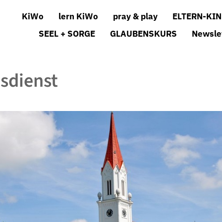
KiWo
lern KiWo
pray & play
ELTERN-KIN
SEEL + SORGE
GLAUBENSKURS
Newsle
sdienst