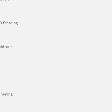
 Eferding
htrenk
Thening