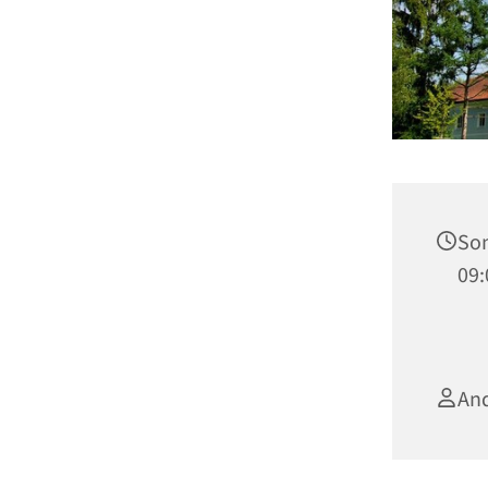
Son
09:
An