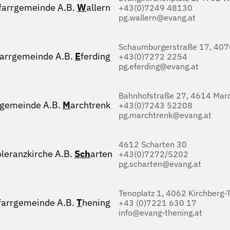
farrgemeinde A.B.
W
allern
+43(0)7249 48130
pg.wallern@evang.at
Schaumburgerstraße 17, 4070
farrgemeinde A.B.
E
ferding
+43(0)7272 2254
pg.eferding@evang.at
Bahnhofstraße 27, 4614 Marc
rgemeinde A.B.
M
archtrenk
+43(0)7243 52208
pg.marchtrenk@evang.at
4612 Scharten 30
oleranzkirche A.B.
Sch
arten
+43(0)7272/5202
pg.scharten@evang.at
Tenoplatz 1, 4062 Kirchberg-
farrgemeinde A.B.
T
hening
+43 (0)7221 630 17
info@evang-thening.at