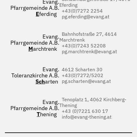
Evang.
Eferding
Pfarrgemeinde A.B.
+43(0)7272 2254
E
ferding
pg.eferding@evang.at
Bahnhofstraße 27, 4614
Evang.
Marchtrenk
Pfarrgemeinde A.B.
+43(0)7243 52208
M
archtrenk
pg.marchtrenk@evang.at
Evang.
4612 Scharten 30
Toleranzkirche A.B.
+43(0)7272/5202
Sch
arten
pg.scharten@evang.at
Tenoplatz 1, 4062 Kirchberg-
Evang.
Thening
Pfarrgemeinde A.B.
+43 (0)7221 630 17
T
hening
info@evang-thening.at