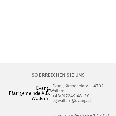
SO ERREICHEN SIE UNS
Evang.Kirchenplatz 1, 4702
Evang.
Wallern
Pfarrgemeinde A.B.
+43(0)7249 48130
W
allern
pg.wallern@evang.at
Schaumburgerstraße 17, 4070