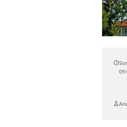
Son
09:
An