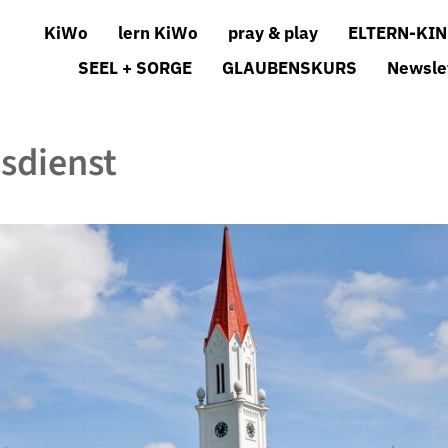
KiWo
lern KiWo
pray & play
ELTERN-KIN
SEEL + SORGE
GLAUBENSKURS
Newsle
sdienst