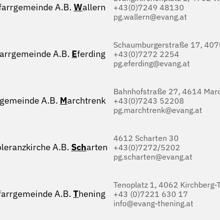
farrgemeinde A.B.
W
allern
+43(0)7249 48130
pg.wallern@evang.at
Schaumburgerstraße 17, 4070
farrgemeinde A.B.
E
ferding
+43(0)7272 2254
pg.eferding@evang.at
Bahnhofstraße 27, 4614 Marc
rgemeinde A.B.
M
archtrenk
+43(0)7243 52208
pg.marchtrenk@evang.at
4612 Scharten 30
oleranzkirche A.B.
Sch
arten
+43(0)7272/5202
pg.scharten@evang.at
Tenoplatz 1, 4062 Kirchberg-
farrgemeinde A.B.
T
hening
+43 (0)7221 630 17
info@evang-thening.at