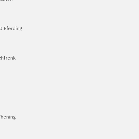
 Eferding
htrenk
Thening