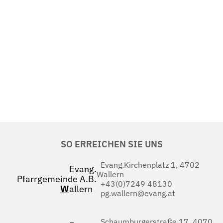
SO ERREICHEN SIE UNS
Evang.Kirchenplatz 1, 4702
Evang.
Wallern
Pfarrgemeinde A.B.
+43(0)7249 48130
W
allern
pg.wallern@evang.at
Schaumburgerstraße 17, 4070