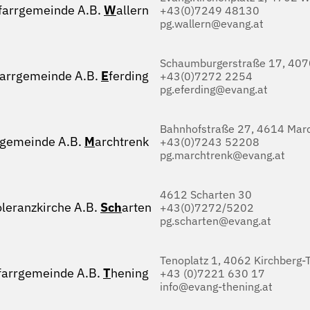
farrgemeinde A.B.
W
allern
+43(0)7249 48130
pg.wallern@evang.at
Schaumburgerstraße 17, 4070
farrgemeinde A.B.
E
ferding
+43(0)7272 2254
pg.eferding@evang.at
Bahnhofstraße 27, 4614 Marc
rgemeinde A.B.
M
archtrenk
+43(0)7243 52208
pg.marchtrenk@evang.at
4612 Scharten 30
oleranzkirche A.B.
Sch
arten
+43(0)7272/5202
pg.scharten@evang.at
Tenoplatz 1, 4062 Kirchberg-
farrgemeinde A.B.
T
hening
+43 (0)7221 630 17
info@evang-thening.at