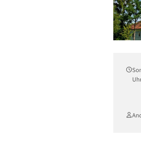
Son
Uh
An