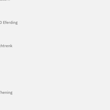
 Eferding
htrenk
Thening