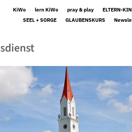
KiWo
lern KiWo
pray & play
ELTERN-KIN
SEEL + SORGE
GLAUBENSKURS
Newsle
sdienst