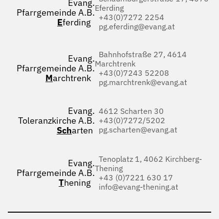
Evang.
Eferding
Pfarrgemeinde A.B.
+43(0)7272 2254
E
ferding
pg.eferding@evang.at
Bahnhofstraße 27, 4614
Evang.
Marchtrenk
Pfarrgemeinde A.B.
+43(0)7243 52208
M
archtrenk
pg.marchtrenk@evang.at
Evang.
4612 Scharten 30
Toleranzkirche A.B.
+43(0)7272/5202
Sch
arten
pg.scharten@evang.at
Tenoplatz 1, 4062 Kirchberg-
Evang.
Thening
Pfarrgemeinde A.B.
+43 (0)7221 630 17
T
hening
info@evang-thening.at