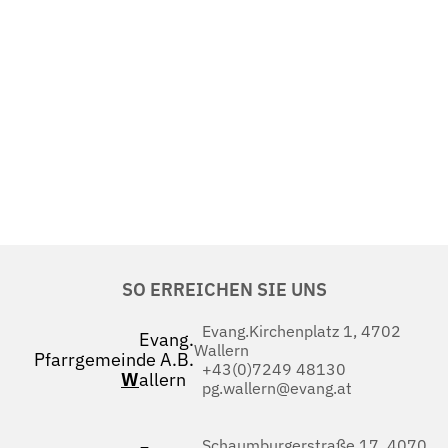
SO ERREICHEN SIE UNS
Evang.Kirchenplatz 1, 4702
Evang.
Wallern
Pfarrgemeinde A.B.
+43(0)7249 48130
W
allern
pg.wallern@evang.at
Schaumburgerstraße 17, 4070