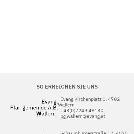
SO ERREICHEN SIE UNS
Evang.Kirchenplatz 1, 4702
Evang.
Wallern
Pfarrgemeinde A.B.
+43(0)7249 48130
W
allern
pg.wallern@evang.at
Schaumburgerstraße 17, 4070