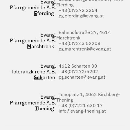
Evang.
Eferding
Pfarrgemeinde A.B.
+43(0)7272 2254
E
ferding
pg.eferding@evang.at
Bahnhofstraße 27, 4614
Evang.
Marchtrenk
Pfarrgemeinde A.B.
+43(0)7243 52208
M
archtrenk
pg.marchtrenk@evang.at
Evang.
4612 Scharten 30
Toleranzkirche A.B.
+43(0)7272/5202
Sch
arten
pg.scharten@evang.at
Tenoplatz 1, 4062 Kirchberg-
Evang.
Thening
Pfarrgemeinde A.B.
+43 (0)7221 630 17
T
hening
info@evang-thening.at