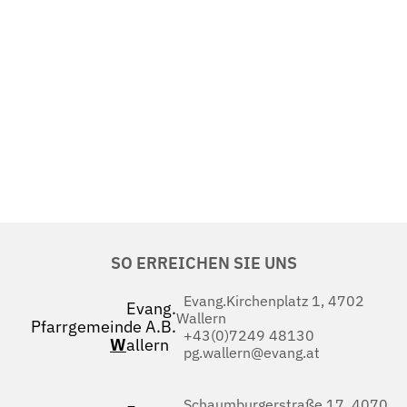
SO ERREICHEN SIE UNS
Evang.Kirchenplatz 1, 4702
Evang.
Wallern
Pfarrgemeinde A.B.
+43(0)7249 48130
W
allern
pg.wallern@evang.at
Schaumburgerstraße 17, 4070