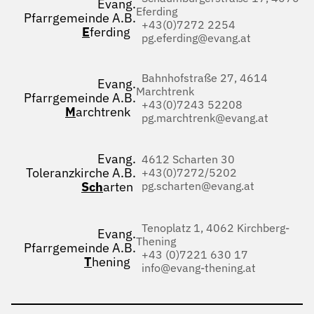
Evang.
Eferding
Pfarrgemeinde A.B.
+43(0)7272 2254
E
ferding
pg.eferding@evang.at
Bahnhofstraße 27, 4614
Evang.
Marchtrenk
Pfarrgemeinde A.B.
+43(0)7243 52208
M
archtrenk
pg.marchtrenk@evang.at
Evang.
4612 Scharten 30
Toleranzkirche A.B.
+43(0)7272/5202
Sch
arten
pg.scharten@evang.at
Tenoplatz 1, 4062 Kirchberg-
Evang.
Thening
Pfarrgemeinde A.B.
+43 (0)7221 630 17
T
hening
info@evang-thening.at