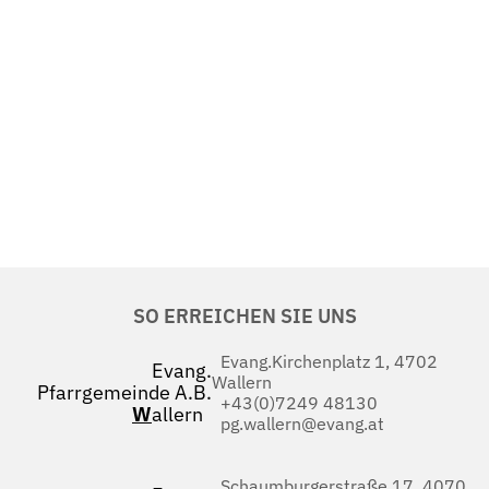
SO ERREICHEN SIE UNS
Evang.Kirchenplatz 1, 4702
Evang.
Wallern
Pfarrgemeinde A.B.
+43(0)7249 48130
W
allern
pg.wallern@evang.at
Schaumburgerstraße 17, 4070