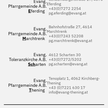
Evang.
Eferding
Pfarrgemeinde A.B.
+43(0)7272 2254
E
ferding
pg.eferding@evang.at
Bahnhofstraße 27, 4614
Evang.
Marchtrenk
Pfarrgemeinde A.B.
+43(0)7243 52208
M
archtrenk
pg.marchtrenk@evang.at
Evang.
4612 Scharten 30
Toleranzkirche A.B.
+43(0)7272/5202
Sch
arten
pg.scharten@evang.at
Tenoplatz 1, 4062 Kirchberg-
Evang.
Thening
Pfarrgemeinde A.B.
+43 (0)7221 630 17
T
hening
info@evang-thening.at