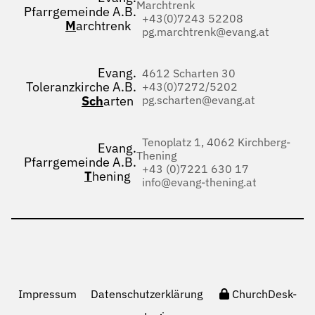
Marchtrenk
Pfarrgemeinde A.B.
+43(0)7243 52208
M
archtrenk
pg.marchtrenk@evang.at
Evang.
4612 Scharten 30
Toleranzkirche A.B.
+43(0)7272/5202
Sch
arten
pg.scharten@evang.at
Tenoplatz 1, 4062 Kirchberg-
Evang.
Thening
Pfarrgemeinde A.B.
+43 (0)7221 630 17
T
hening
info@evang-thening.at
Impressum
Datenschutzerklärung
ChurchDesk-