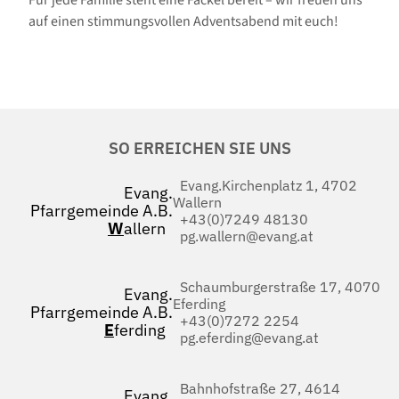
Für jede Familie steht eine Fackel bereit – wir freuen uns
auf einen stimmungsvollen Adventsabend mit euch!
SO ERREICHEN SIE UNS
Evang.Kirchenplatz 1, 4702
Evang.
Wallern
Pfarrgemeinde A.B.
+43(0)7249 48130
W
allern
pg.wallern@evang.at
Schaumburgerstraße 17, 4070
Evang.
Eferding
Pfarrgemeinde A.B.
+43(0)7272 2254
E
ferding
pg.eferding@evang.at
Bahnhofstraße 27, 4614
Evang.