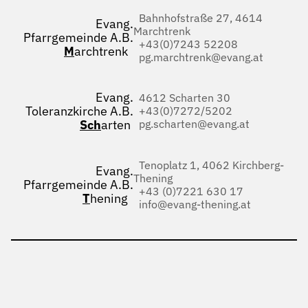
Bahnhofstraße 27, 4614
Evang.
Marchtrenk
Pfarrgemeinde A.B.
+43(0)7243 52208
M
archtrenk
pg.marchtrenk@evang.at
Evang.
4612 Scharten 30
Toleranzkirche A.B.
+43(0)7272/5202
Sch
arten
pg.scharten@evang.at
Tenoplatz 1, 4062 Kirchberg-
Evang.
Thening
Pfarrgemeinde A.B.
+43 (0)7221 630 17
T
hening
info@evang-thening.at