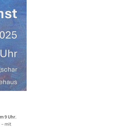
m 9 Uhr
.
 – mit