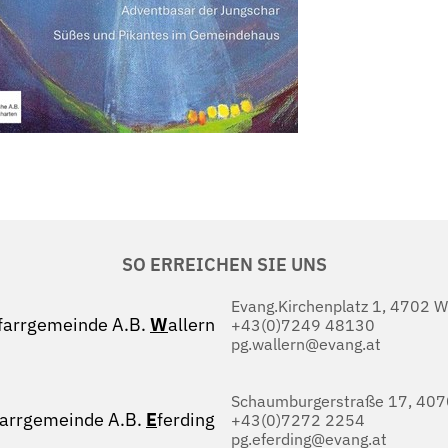
SO ERREICHEN SIE UNS
Evang.Kirchenplatz 1, 4702 W
farrgemeinde A.B.
W
allern
+43(0)7249 48130
pg.wallern@evang.at
Schaumburgerstraße 17, 4070
farrgemeinde A.B.
E
ferding
+43(0)7272 2254
pg.eferding@evang.at