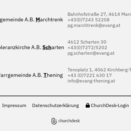
Bahnhofstraße 27, 4614 Marc
rgemeinde A.B.
M
archtrenk
+43(0)7243 52208
pg.marchtrenk@evang.at
4612 Scharten 30
oleranzkirche A.B.
Sch
arten
+43(0)7272/5202
pg.scharten@evang.at
Tenoplatz 1, 4062 Kirchberg-
farrgemeinde A.B.
T
hening
+43 (0)7221 630 17
info@evang-thening.at
Impressum
Datenschutzerklärung
ChurchDesk-Login