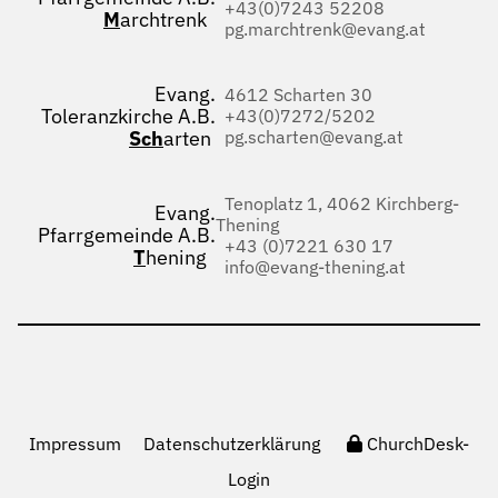
+43(0)7243 52208
M
archtrenk
pg.marchtrenk@evang.at
Evang.
4612 Scharten 30
Toleranzkirche A.B.
+43(0)7272/5202
Sch
arten
pg.scharten@evang.at
Tenoplatz 1, 4062 Kirchberg-
Evang.
Thening
Pfarrgemeinde A.B.
+43 (0)7221 630 17
T
hening
info@evang-thening.at
Impressum
Datenschutzerklärung
ChurchDesk-
Login