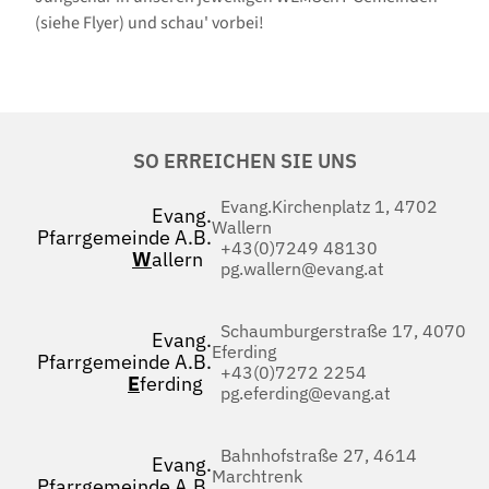
(siehe Flyer) und schau' vorbei!
SO ERREICHEN SIE UNS
Evang.Kirchenplatz 1, 4702
Evang.
Wallern
Pfarrgemeinde A.B.
+43(0)7249 48130
W
allern
pg.wallern@evang.at
Schaumburgerstraße 17, 4070
Evang.
Eferding
Pfarrgemeinde A.B.
+43(0)7272 2254
E
ferding
pg.eferding@evang.at
Bahnhofstraße 27, 4614
Evang.
Marchtrenk
Pfarrgemeinde A.B.